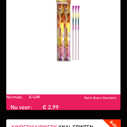
Normaal:
€ 1,99
Mario Boere Vuurwerk
Nu voor:
€ 2,99