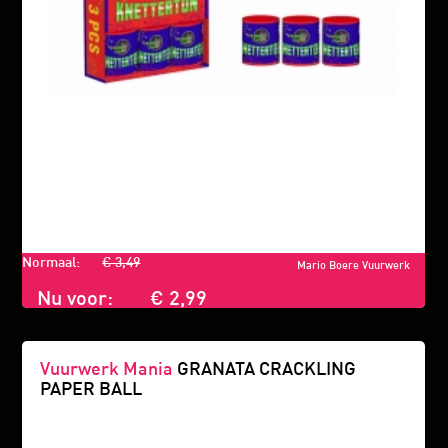
Normaal:
€ 3,49
Mario Boere Vuurwerk
Nu voor:
€ 2,99
Vuurwerk Mania
GRANATA CRACKLING
PAPER BALL