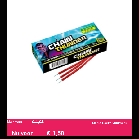
Normaal:
€ 1,95
Mario Boere Vuurwerk
Nu voor:
€ 1,50