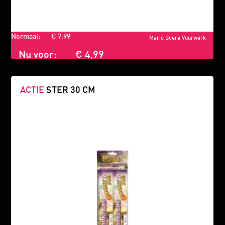
Normaal:
€ 7,99
Mario Boere Vuurwerk
Nu voor:
€ 4,99
ACTIE
STER 30 CM