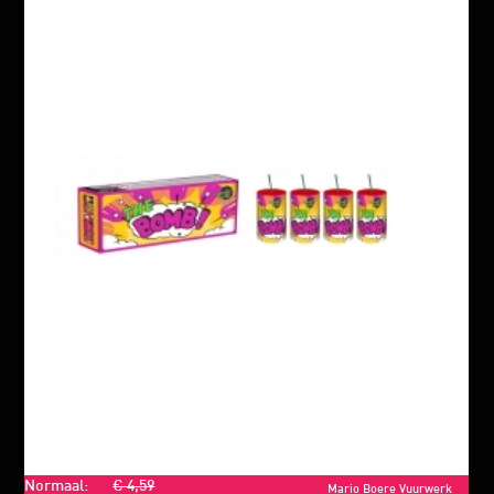
Normaal:
€ 4,59
Mario Boere Vuurwerk