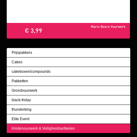
Mario Boere Vuurwerk
€ 3,99
Prijspakkers
Cakes
cakeboxen/compounds
Pakketten
Grondvuurwerk
black-friday
thunderking
Elite Event
Kindervuurwerk & Veiligheidsartikelen