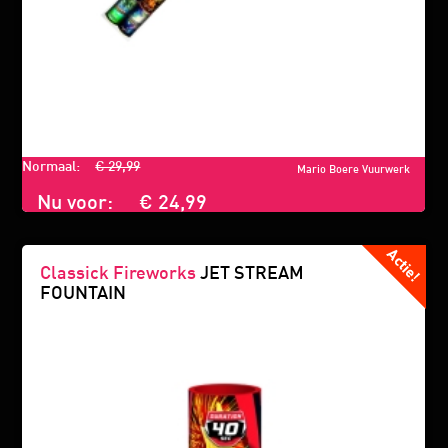
Normaal:
€ 29,99
Mario Boere Vuurwerk
Nu voor:
€ 24,99
Classick Fireworks
JET STREAM
FOUNTAIN