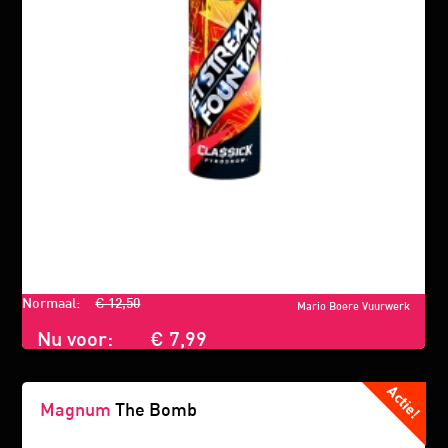
Normaal:
€ 12,50
Mario Boere Vuurwerk
Nu voor:
€ 7,99
Magnum
The Bomb