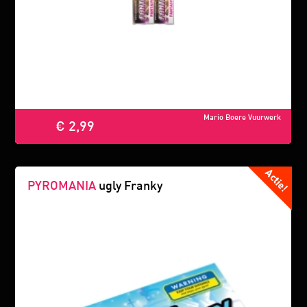
Mario Boere Vuurwerk
€ 2,99
PYROMANIA
ugly Franky