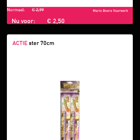
Normaal:
€ 2,99
Mario Boere Vuurwerk
Nu voor:
€ 2,50
ACTIE
ster 70cm