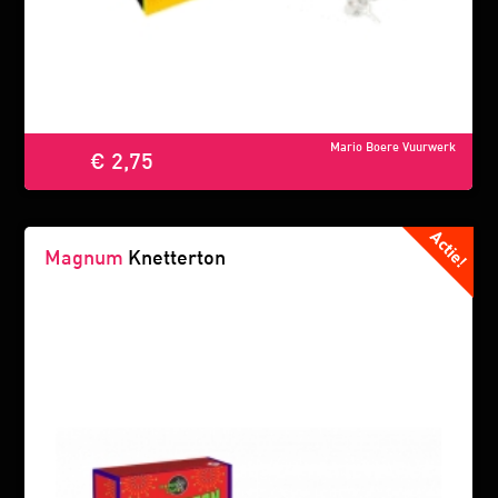
Mario Boere Vuurwerk
€ 2,75
Magnum
Knetterton