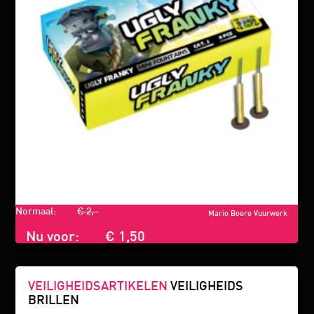
Normaal:
€ 2,-
Mario Boere Vuurwerk
Nu voor:
€ 1,50
VEILIGHEIDSARTIKELEN
VEILIGHEIDS
BRILLEN