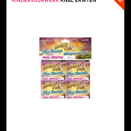
KINDERVUURWERK
KNAL ERWTEN