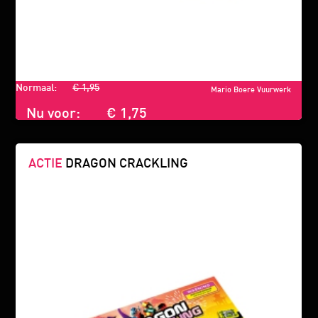
Normaal:
€ 1,95
Mario Boere Vuurwerk
Nu voor:
€ 1,75
ACTIE
DRAGON CRACKLING