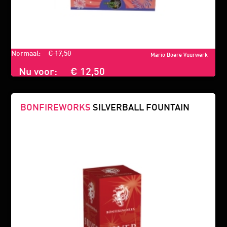
Normaal:
€ 17,50
Mario Boere Vuurwerk
Nu voor:
€ 12,50
BONFIREWORKS
SILVERBALL FOUNTAIN