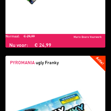
Normaal:
€ 29,99
Mario Boere Vuurwerk
Nu voor:
€ 24,99
PYROMANIA
ugly Franky