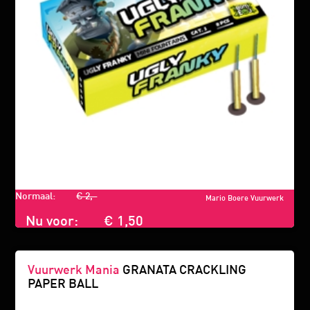
Normaal:
€ 2,-
Mario Boere Vuurwerk
Nu voor:
€ 1,50
Vuurwerk Mania
GRANATA CRACKLING
PAPER BALL