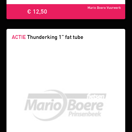
Mario Boere Vuurwerk
€ 12,50
ACTIE
Thunderking 1" fat tube