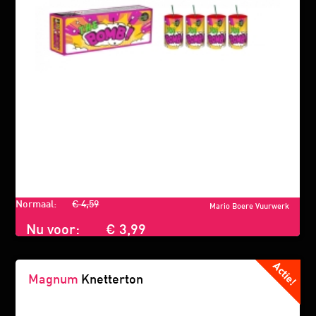
Normaal:
€ 4,59
Mario Boere Vuurwerk
Nu voor:
€ 3,99
Magnum
Knetterton