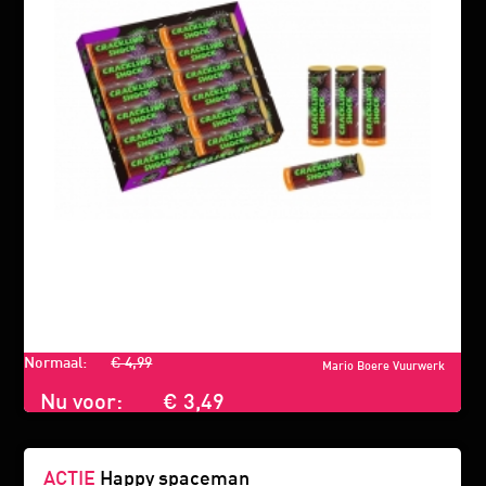
Normaal:
€ 4,99
Mario Boere Vuurwerk
Nu voor:
€ 3,49
ACTIE
Happy spaceman