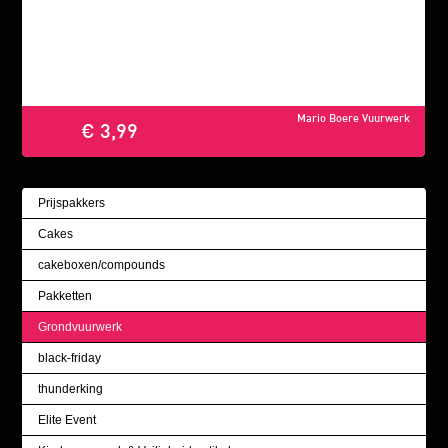
Mario Boere Vuurwerk
€ 3,99
Prijspakkers
Cakes
cakeboxen/compounds
Pakketten
Grondvuurwerk
black-friday
thunderking
Elite Event