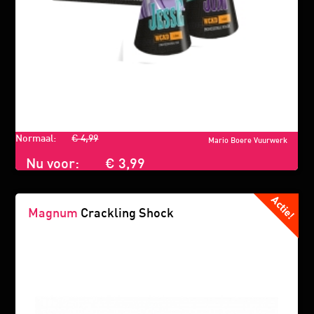
Normaal:
€ 4,99
Mario Boere Vuurwerk
Nu voor:
€ 3,99
Magnum
Crackling Shock