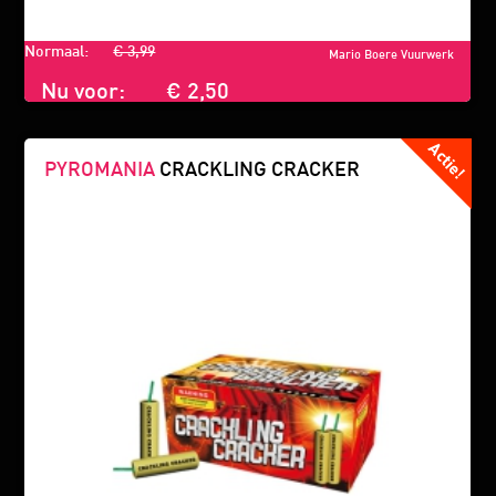
Normaal:
€ 3,99
Mario Boere Vuurwerk
Nu voor:
€ 2,50
PYROMANIA
CRACKLING CRACKER