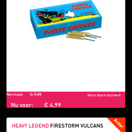
Normaal:
€ 7,99
Mario Boere Vuurwerk
Nu voor:
€ 4,99
HEAVY LEGEND
FIRESTORM VULCANS