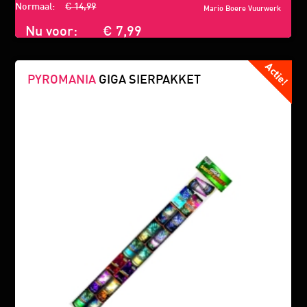
Normaal:
€ 14,99
Mario Boere Vuurwerk
Nu voor:
€ 7,99
PYROMANIA
GIGA SIERPAKKET