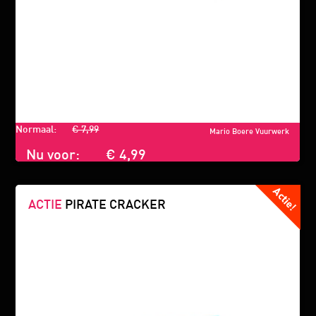
Normaal:
€ 7,99
Mario Boere Vuurwerk
Nu voor:
€ 4,99
ACTIE
PIRATE CRACKER