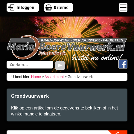
Inloggen
0
items
U bent hier:
Home
>
Assortiment
> Grondvuurwerk
Grondvuurwerk
Klik op een artikel om de gegevens te bekijken of in het
winkelmandje te plaatsen.