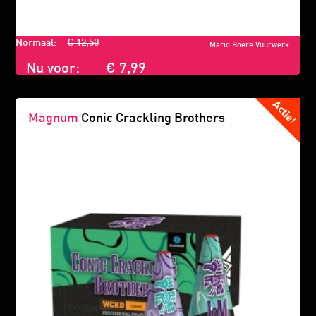
Normaal:
€ 12,50
Mario Boere Vuurwerk
Nu voor:
€ 7,99
Magnum
Conic Crackling Brothers