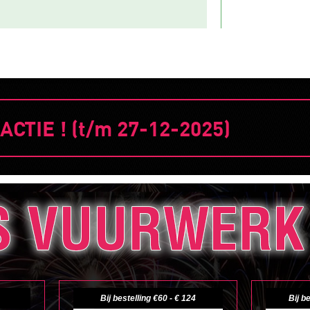
TIE ! (t/m 27-12-2025)
Bij bestelling €60 - € 124
Bij b