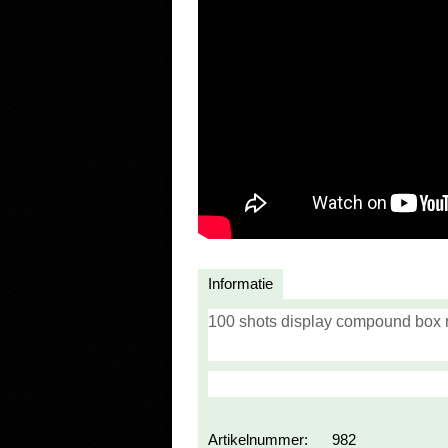
Informatie
100 shots display compound box m
Artikelnummer:
982