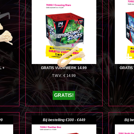
+
+
L +
GRATIS VUURWERK 14.99
GRATIS
T.W.V.: € 14.99
GRATIS!
99
Bij bestelling €300 - €449
Bij b