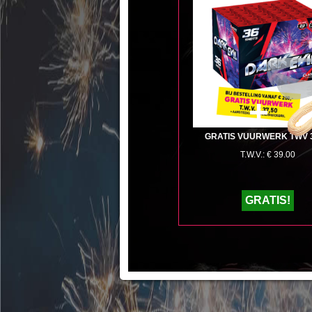
+
GRATIS VUURWERK TWV 3
T.W.V.: € 39.00
GRATIS!