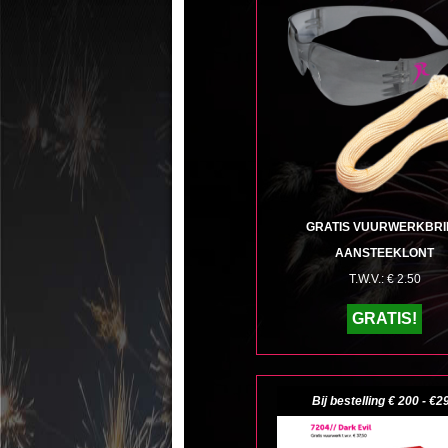
GRATIS VUURWERKBRI
AANSTEEKLONT
T.W.V.: € 2.50
GRATIS!
Bij bestelling € 200 - €2