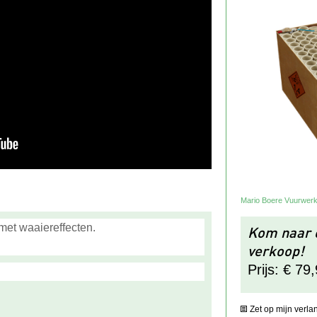
Mario Boere Vuurwer
et waaiereffecten.
Kom naar o
verkoop!
Prijs: € 79
Zet op mijn verlan