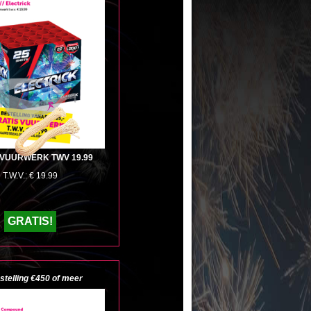
 VUURWERK TWV 19.99
T.W.V.: € 19.99
GRATIS!
estelling €450 of meer