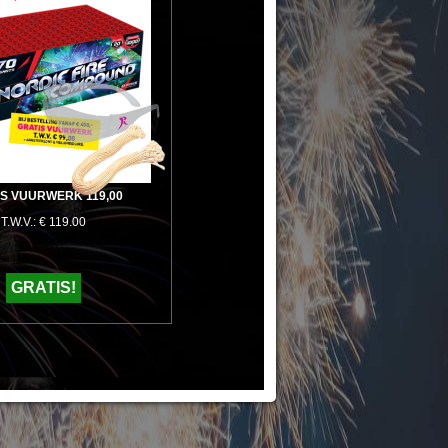
+
S VUURWERK 119,00
T.W.V.: € 119.00
GRATIS!