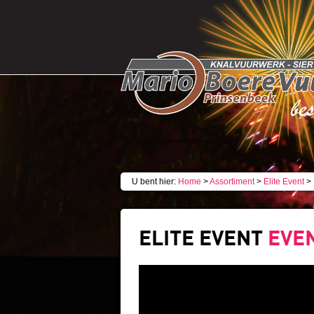
U bent hier:
Home
>
Assortiment
>
Elite Event
>
ELITE EVENT
EVEN