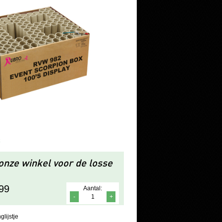
k
nze winkel voor de losse
,99
Aantal:
-
+
glijstje