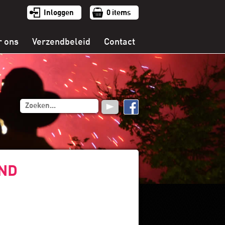
Inloggen
0
items
r ons
Verzendbeleid
Contact
UND