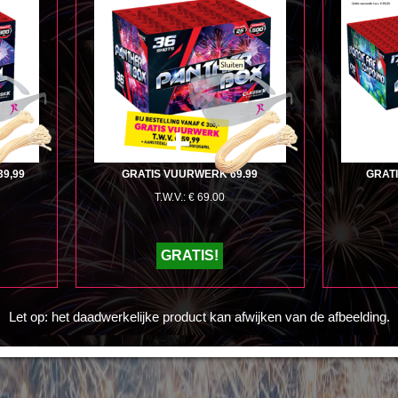
+
9,99
GRATIS VUURWERK 69.99
GRATI
T.W.V.: € 69.00
GRATIS!
Let op: het daadwerkelijke product kan afwijken van de afbeelding.