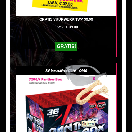
GRATIS VUURWERK TWV 39,99
T.W.V.: € 39.00
GRATIS!
Bij bestelling €300 - €449
+