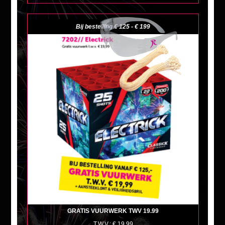
Bij bestelling € 125 - € 199
+
GRATIS VUURWERK TWV 19.99
T.W.V.: € 19.99