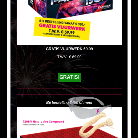
GRATIS VUURWERK 69.99
T.W.V.: € 69.00
GRATIS!
Bij bestelling €450 of meer
+