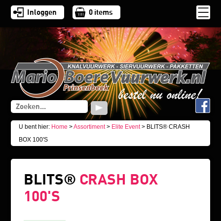
Inloggen
0
items
U bent hier:
Home
>
Assortiment
>
Elite Event
> BLITS® CRASH
BOX 100'S
BLITS®
CRASH BOX
100'S